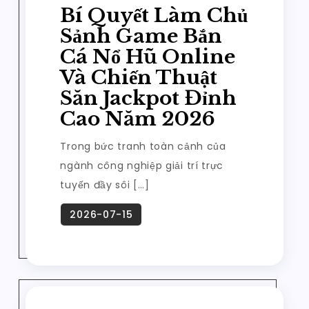
Bí Quyết Làm Chủ
Sảnh Game Bắn
Cá Nổ Hũ Online
Và Chiến Thuật
Săn Jackpot Đỉnh
Cao Năm 2026
Trong bức tranh toàn cảnh của
ngành công nghiệp giải trí trực
tuyến đầy sôi […]