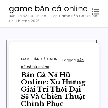
Skip
game bắn cá online
to
Bắn Cá Nổ Hũ Online – Top Game Bắn Cá Online
content
Đổi Thưởng 2026
GAME BẮN CÁ ONLINE
Tagged
bắn
cá nổ hũ online
Bắn Cá Nổ Hũ
Online: Xu Hướng
Giải Trí Thời Đại
Số Và Chiến Thuật
Chinh Phục