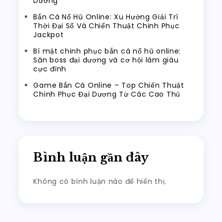
Dương
Bắn Cá Nổ Hũ Online: Xu Hướng Giải Trí
Thời Đại Số Và Chiến Thuật Chinh Phục
Jackpot
Bí mật chinh phục bắn cá nổ hũ online:
Săn boss đại dương và cơ hội làm giàu
cực đỉnh
Game Bắn Cá Online – Top Chiến Thuật
Chinh Phục Đại Dương Từ Các Cao Thủ
Bình luận gần đây
Không có bình luận nào để hiển thị.