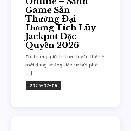
Online – Sảnh
Game Săn
Thưởng Đại
Dương Tích Lũy
Jackpot Độc
Quyền 2026
Thị trường giải trí trực tuyến thế hệ
mới đang chứng kiến sự bứt phá
[…]