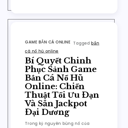
GAME BẮN CÁ ONLINE
Tagged
bắn
cá nổ hũ online
Bí Quyết Chinh
Phục Sảnh Game
Bắn Cá Nổ Hũ
Online: Chiến
Thuật Tối Ưu Đạn
Và Săn Jackpot
Đại Dương
Trong kỷ nguyên bùng nổ của