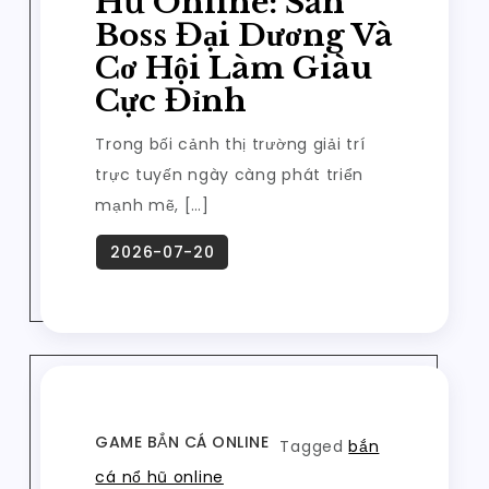
Hũ Online: Săn
Boss Đại Dương Và
Cơ Hội Làm Giàu
Cực Đỉnh
Trong bối cảnh thị trường giải trí
trực tuyến ngày càng phát triển
mạnh mẽ, […]
GAME BẮN CÁ ONLINE
Tagged
bắn
cá nổ hũ online