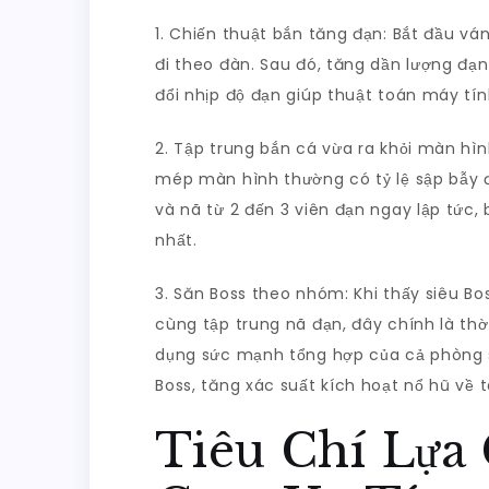
1. Chiến thuật bắn tăng đạn: Bắt đầu vá
đi theo đàn. Sau đó, tăng dần lượng đạn
đổi nhịp độ đạn giúp thuật toán máy tí
2. Tập trung bắn cá vừa ra khỏi màn hìn
mép màn hình thường có tỷ lệ sập bẫy 
và nã từ 2 đến 3 viên đạn ngay lập tức,
nhất.
3. Săn Boss theo nhóm: Khi thấy siêu Bo
cùng tập trung nã đạn, đây chính là th
dụng sức mạnh tổng hợp của cả phòng 
Boss, tăng xác suất kích hoạt nổ hũ về 
Tiêu Chí Lựa