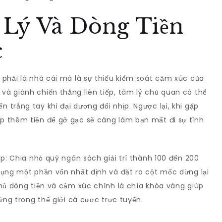
Lý Và Dòng Tiền
c
 phải là nhà cái mà là sự thiếu kiểm soát cảm xúc của
à giành chiến thắng liên tiếp, tâm lý chủ quan có thể
trắng tay khi đại dương đổi nhịp. Ngược lại, khi gặp
p thêm tiền để gỡ gạc sẽ càng làm bạn mất đi sự tỉnh
ép: Chia nhỏ quỹ ngân sách giải trí thành 100 đến 200
dụng một phần vốn nhất định và đặt ra cột mốc dừng lại
chủ dòng tiền và cảm xúc chính là chìa khóa vàng giúp
ững trong thế giới cá cược trực tuyến.