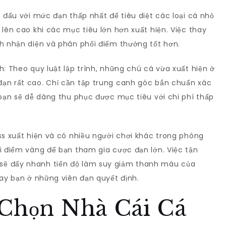
n đấu với mức đạn thấp nhất để tiêu diệt các loại cá nhỏ
 lên cao khi các mục tiêu lớn hơn xuất hiện. Việc thay
nh nhận diện và phân phối điểm thưởng tốt hơn.
h: Theo quy luật lập trình, những chú cá vừa xuất hiện ở
đạn rất cao. Chỉ cần tập trung canh góc bắn chuẩn xác
 bạn sẽ dễ dàng thu phục được mục tiêu với chi phí thấp
ss xuất hiện và có nhiều người chơi khác trong phòng
ời điểm vàng để bạn tham gia cược đạn lớn. Việc tận
sẽ đẩy nhanh tiến độ làm suy giảm thanh máu của
tay bạn ở những viên đạn quyết định.
 Chọn Nhà Cái Cá