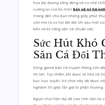
họa đại dương sống động và cơ chế tích
cưỡng lại của bộ môn
bắn cá nổ hũ onl
mang đến cho bạn những giây phút thư 
còn mở ra cơ hội đổi đời chỉ sau một cú
bén và kỹ năng săn cá chuẩn xác.
Sức Hút Khó 
Săn Cá Đổi T
Dòng game bắn cá truyền thống vốn đã 
thị lớn. Tuy nhiên, khi được số hóa và 
bạc trực tuyến, trò chơi này đã được n
nghiệm thị giác lẫn giá trị phần thưởng.
Người chơi hiện đại đề cao tính tiện lợi