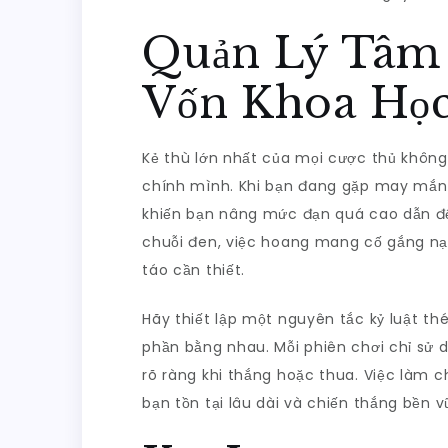
Quản Lý Tâm 
Vốn Khoa Họ
Kẻ thù lớn nhất của mọi cược thủ không
chính mình. Khi bạn đang gặp may mắn v
khiến bạn nâng mức đạn quá cao dẫn đến 
chuỗi đen, việc hoang mang cố gắng nạ
táo cần thiết.
Hãy thiết lập một nguyên tắc kỷ luật th
phần bằng nhau. Mỗi phiên chơi chỉ sử 
rõ ràng khi thắng hoặc thua. Việc làm 
bạn tồn tại lâu dài và chiến thắng bền v