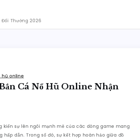
 Đổi Thưởng 2026
 hũ online
 Bắn Cá Nổ Hũ Online Nhận
6
hứng kiến sự lên ngôi mạnh mẽ của các dòng game mang
ng hấp dẫn. Trong số đó, sự kết hợp hoàn hảo giữa đồ