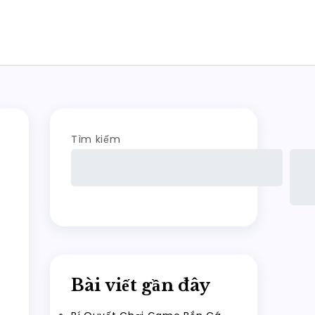
Tìm kiếm
Bài viết gần đây