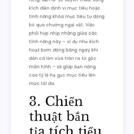
kích điện định vị mục tiêu hoặc
tính năng khóa mục tiêu tự động
bỏ qua chướng ngại vật. Việc
phối hợp nhịp nhàng giữa các
tính năng này – ví dụ như kích
hoạt bom đóng băng ngay khi
đàn cá lớn vừa tràn ra từ góc
màn hình – sẽ giúp bạn nâng
cao tỷ lệ hạ gục mục tiêu lên
mức tối đa.
3. Chiến
thuật bắn
tỉa tích tiểu