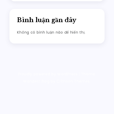
Bình luận gần đây
Không có bình luận nào để hiển thị.
Proudly powered by WordPress
|
Theme:
Wanderz Blog by Crimson Themes.