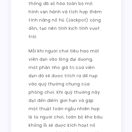
thống đã số hóa toàn bộ mô
hình vận hành và tích hợp thêm
tính năng nổ hũ (Jackpot) cộng
dồn, tạo nên tính kịch tính vượt
trội.
Mỗi khi người chơi tiêu hao một
viên đạn vào lòng đại dương,
một phần nhỏ giá trị của viên
đạn đó sẽ được trích ra để nạp
vào quỹ thưởng chung của
phòng chơi. Khi quỹ thưởng này
đạt đến điểm giới hạn và gặp
một thuật toán ngẫu nhiên hợp
lệ từ người chơi, toàn bộ kho báu
khổng lồ sẽ được kích hoạt nổ