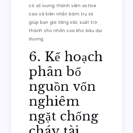
có số lượng thành viên active
cao và kiên nhẫn bám trụ sẽ
giúp bạn gia tăng xác suất trở
thành chủ nhân của kho báu đại
dương.
6. Kế hoạch
phân bổ
nguồn vốn
nghiêm
ngặt chống
cháy tài