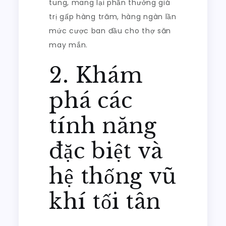
tung, mang lại phần thưởng giá
trị gấp hàng trăm, hàng ngàn lần
mức cược ban đầu cho thợ săn
may mắn.
2. Khám
phá các
tính năng
đặc biệt và
hệ thống vũ
khí tối tân