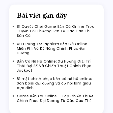
Bài viết gần đây
Bí Quyết Chơi Game Bắn Cá Online Trực
Tuyến Đổi Thưởng Lớn Từ Các Cao Thủ
Săn Cá
Xu Hướng Trải Nghiệm Bắn Cá Online
Miễn Phí Và Kỹ Năng Chinh Phục Đại
Dương
Bắn Cá Nổ Hũ Online: Xu Hướng Giải Trí
Thời Đại Số Và Chiến Thuật Chinh Phục
Jackpot
Bí mật chinh phục bắn cá nổ hũ online:
Săn boss đại dương và cơ hội làm giàu
cực đỉnh
Game Bắn Cá Online – Top Chiến Thuật
Chinh Phục Đại Dương Từ Các Cao Thủ